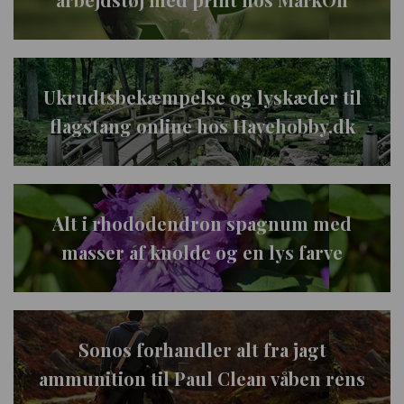
Ukrudtsbekæmpelse og lyskæder til
flagstang online hos Havehobby.dk
Alt i rhododendron spagnum med
masser af knolde og en lys farve
Sonos forhandler alt fra jagt
ammunition til Paul Clean våben rens