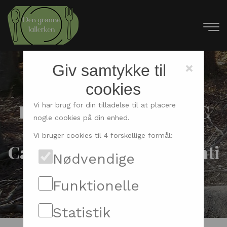
×
Giv samtykke til
cookies
Køb kabeltromler og PC
Vi har brug for din tilladelse til at placere
nogle cookies på din enhed.
gamer udstyr hos Av-
Vi bruger cookies til 4 forskellige formål:
Cables.dk med prisgaranti
Nødvendige
Funktionelle
Statistik