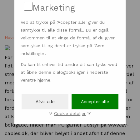
Marketing
Ved at trykke på 'Accepter alle' giver du
samtykke til alle disse formål. Du er også
Have & Natur
| Dengrønnetallerken.dk - 18.06.2021
velkommen til at vinge de formål af du giver
samtykke til og derefter trykke på 'Gem
indstillinger'.
For at holde haven ved lige er det nødvendigt med
Du kan til enhver tid ændre dit samtykke wed
lidt forskelligt maskineri. Nogle havemaskiner kræver
at åbne denne dialogboks igen i nederste
strøm fra en stikkontakt, og her vil det være en fordel
venstre hjørne.
med en kabeltromle, så man kan tilpasse længden af
forlængerkablet. Av-Cables.dk sælger tromler med
forskellige ledningslængder. Det vil også være en stor
Afvis alle
Accepter alle
fordel for skovarbejderen - en el-artikel, der er svær
⮛
Cookie detaljer
⮛
at komme udenom i denne branche. I en lidt anden
boldgade, finder man PC gamer udstyr på www.av-
cables.dk, der bliver belyst i andet afsnit af denne