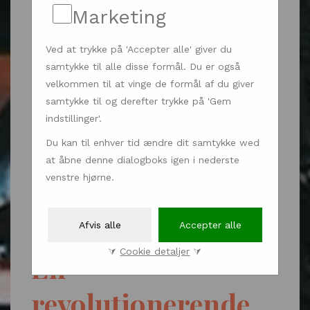
Marketing
Ved at trykke på 'Accepter alle' giver du
samtykke til alle disse formål. Du er også
velkommen til at vinge de formål af du giver
samtykke til og derefter trykke på 'Gem
indstillinger'.
Du kan til enhver tid ændre dit samtykke wed
at åbne denne dialogboks igen i nederste
venstre hjørne.
Have & natur
Termisk kamera -
Afvis alle
Accepter alle
⮛
Cookie detaljer
⮛
En
revolutionerende