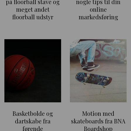
på floorball stave og
nogle tips til din
meget andet
online
floorball udstyr
markedsføring
Basketbolde og
Motion med
dartskabe fra
skateboards fra BNA
førende
Boardshop