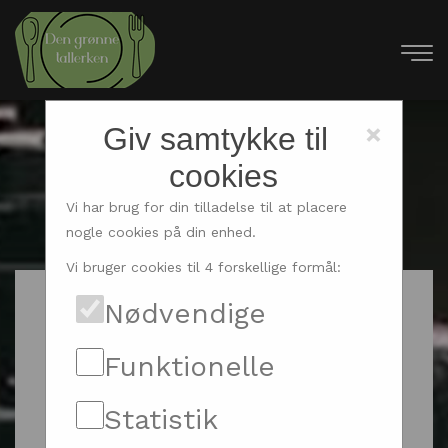
×
Giv samtykke til
cookies
Vi har brug for din tilladelse til at placere
nogle cookies på din enhed.
Vi bruger cookies til 4 forskellige formål:
Nødvendige
Funktionelle
Statistik