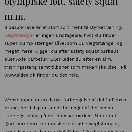
olympiske løft, safety squat
m.m.
Sidea.dk leverer et stort sortiment til styrketræning.
Vægtstænger
er ingen undtagelse, hvor du finder
super pump stænger såvel som OL vægtstænger og
meget mere. Kigger du efter safety squat barbells
eller Axle barbells? Eller leder du efter en alm.
træningsstang samt tilbehør som mekaniske låse? På
www.sidea.dk finder du det hele.
Webshoppen er en dansk forlængelse af det italienske
brand, der i dag er kendt for noget af det bedste
træningsudstyr på det danske marked. Nu er det
gjort nemmere for danskere at købe vægtstænger,
vægtskiver osv. fra mærket Sidea. Alle dine behov for