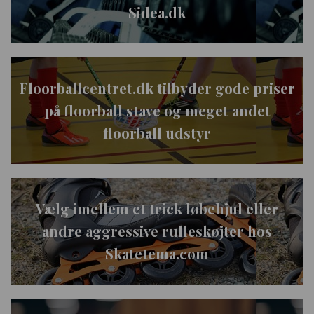
Sidea.dk
Floorballcentret.dk tilbyder gode priser
på floorball stave og meget andet
floorball udstyr
Vælg imellem et trick løbehjul eller
andre aggressive rulleskøjter hos
Skatetema.com