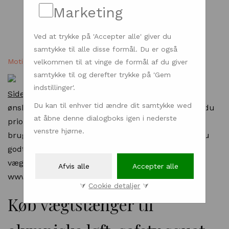
Marketing
Ved at trykke på 'Accepter alle' giver du
samtykke til alle disse formål. Du er også
Motion
| Dengrønnetallerken.dk - 08.01.2022
velkommen til at vinge de formål af du giver
samtykke til og derefter trykke på 'Gem
indstillinger'.
Sidea.dk
forhandler træningsudstyr til dem, der
Du kan til enhver tid ændre dit samtykke wed
ønsker det bedste. Hvis din træning er vigtig, skal du
at åbne denne dialogboks igen i nederste
prioritere dit fitness udstyr. Nogle gange har man
venstre hjørne.
brug for andre rammer en motionscentret. Kan du
godt lide at træne derhjemme? Så bestil
vægtstænger, bumper plates, step bænke osv. via
Afvis alle
Accepter alle
www.sidea.dk.
⮛
Cookie detaljer
⮛
Køb vægtstænger til