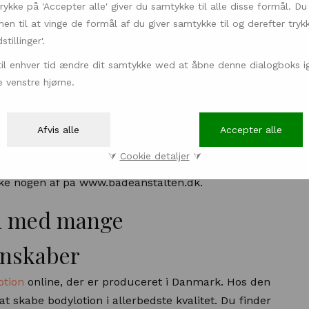
rykke på 'Accepter alle' giver du samtykke til alle disse formål. Du
n til at vinge de formål af du giver samtykke til og derefter tryk
tillinger'.
til enhver tid ændre dit samtykke wed at åbne denne dialogboks ig
 venstre hjørne.
 Med stor inspiration fra naturen har de udviklet
Afvis alle
Accepter alle
% fortjener at blive afprøvet. Du bør også klikke ind
⮛
Cookie detaljer
⮛
u ønsker en smuk og kvalitetsdygtig sæbebar til
kke nogen af på www.badeanstalten.dk.
on med mange
enskaber
otion
online, der er produceret i Danmark. Hos den
at skabe bodylotion i allerbedste kvalitet. Du finder