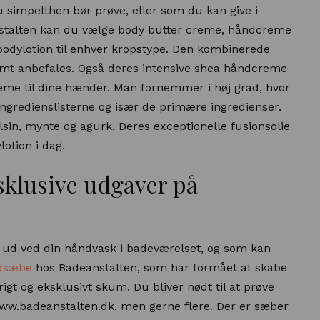
 simpelthen bør prøve, eller som du kan give i
nstalten kan du vælge body butter creme, håndcreme
bodylotion til enhver kropstype. Den kombinerede
rmt anbefales. Også deres intensive shea håndcreme
creme til dine hænder. Man fornemmer i høj grad, hvor
ingredienslisterne og især de primære ingredienser.
sin, mynte og agurk. Deres exceptionelle fusionsolie
lotion i dag.
ksklusive udgaver på
k ud ved din håndvask i badeværelset, og som kan
ndsæbe
hos Badeanstalten, som har formået at skabe
igt og eksklusivt skum. Du bliver nødt til at prøve
ww.badeanstalten.dk, men gerne flere. Der er sæber