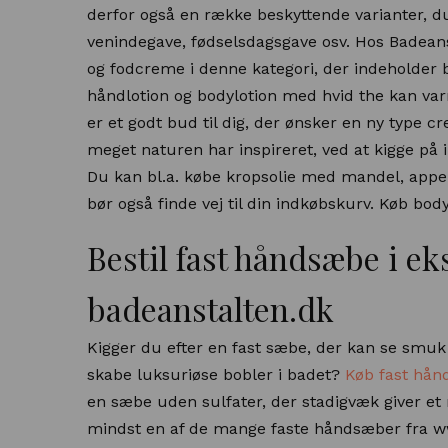
derfor også en række beskyttende varianter, du
venindegave, fødselsdagsgave osv. Hos Badea
og fodcreme i denne kategori, der indeholder 
håndlotion og bodylotion med hvid the kan va
er et godt bud til dig, der ønsker en ny type 
meget naturen har inspireret, ved at kigge på 
Du kan bl.a. købe kropsolie med mandel, appel
bør også finde vej til din indkøbskurv. Køb body
Bestil fast håndsæbe i e
badeanstalten.dk
Kigger du efter en fast sæbe, der kan se smu
skabe luksuriøse bobler i badet?
Køb fast hå
en sæbe uden sulfater, der stadigvæk giver et r
mindst en af de mange faste håndsæber fra w