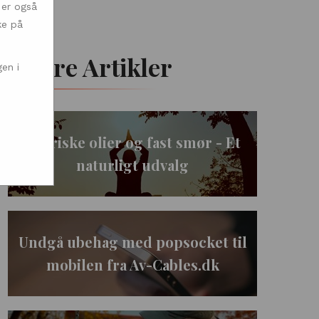
 er også
ke på
Andre Artikler
en i
Æteriske olier og fast smør - Et
naturligt udvalg
Undgå ubehag med popsocket til
mobilen fra Av-Cables.dk