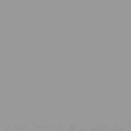
HAVE & NATUR
 til salg
Naturbutikken forhandler
nge
teleskop og kikkert i høj kvalitet