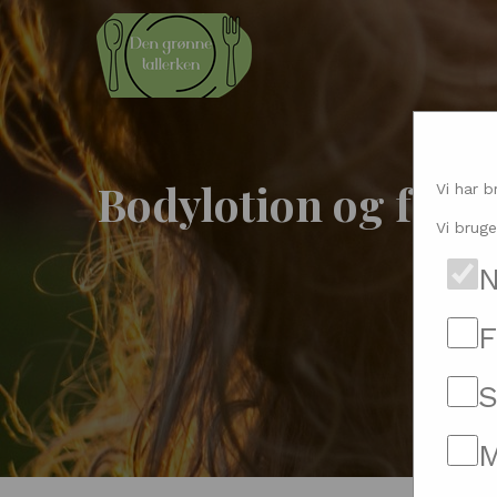
Bodylotion og fast h
Vi har b
Vi bruge
N
F
S
M