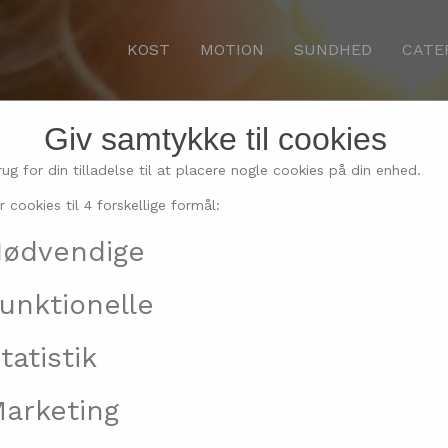
KOST
MOTION
SUNDHED
CATE
Giv samtykke til cookies
åndsæbe i naturlig kvali
rug for din tilladelse til at placere nogle cookies på din enhed.
r cookies til 4 forskellige formål:
danske fabrik
ødvendige
unktionelle
tatistik
arketing