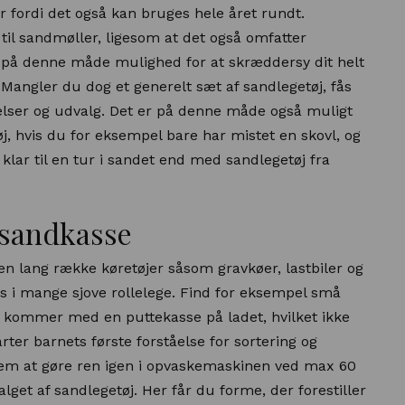
ær fordi det også kan bruges hele året rundt.
e til sandmøller, ligesom at det også omfatter
r på denne måde mulighed for at skræddersy dit helt
Mangler du dog et generelt sæt af sandlegetøj, fås
relser og udvalg. Det er på denne måde også muligt
tøj, hvis du for eksempel bare har mistet en skovl, og
klar til en tur i sandet end med sandlegetøj fra
g sandkasse
en lang række køretøjer såsom gravkøer, lastbiler og
ges i mange sjove rollelege. Find for eksempel små
se kommer med en puttekasse på ladet, hvilket ikke
ter barnets første forståelse for sortering og
nem at gøre ren igen i opvaskemaskinen ved max 60
get af sandlegetøj. Her får du forme, der forestiller