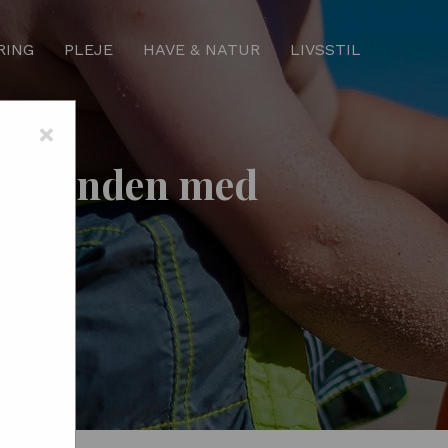
RING
PLEJE
HAVE & NATUR
LIVSSTIL
×
d stranden med