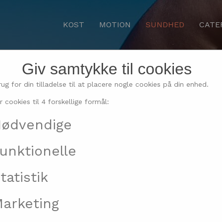
KOST
MOTION
SUNDHED
CATE
Giv samtykke til cookies
ør det muligt at lege ve
rug for din tilladelse til at placere nogle cookies på din enhed.
r cookies til 4 forskellige formål:
sandlegetøj
ødvendige
unktionelle
tatistik
arketing