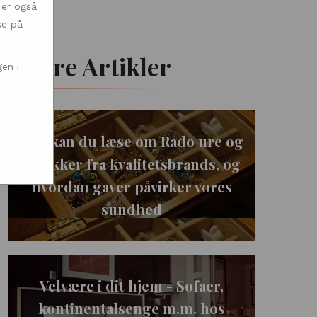
 er også
ke på
Andre Artikler
en i
Her kan du læse om Rado ure og
smykker fra kvalitetsbrands, og
hvordan gaver påvirker vores
sundhed
Velvære i dit hjem - Sofaer,
kontinentalsenge m.m. hos