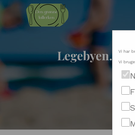
Legebyen.dk g
Vi har b
Vi bruge
N
F
S
M