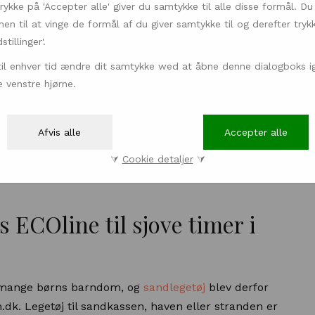
rykke på 'Accepter alle' giver du samtykke til alle disse formål. Du
n til at vinge de formål af du giver samtykke til og derefter tryk
tillinger'.
til enhver tid ændre dit samtykke wed at åbne denne dialogboks ig
 venstre hjørne.
lle aldre. På www.legebyen.dk finder du derfor et
Afvis alle
Accepter alle
øj, der er det perfekte alternativ til skærme eller
⮛
Cookie detaljer
⮛
er eller på www.legebyen.dk, hvis du vil høre mere
s ECOline til sjove timer i
f mange børns barndom, og
sandlegetøj
blev derfor
.dk. Legetøj til sandkassen, haven eller stranden er