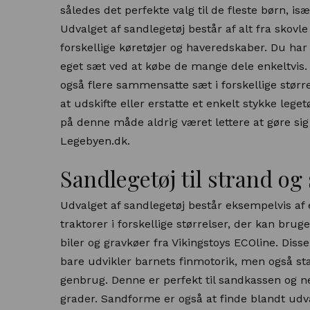
således det perfekte valg til de fleste børn, is
Udvalget af sandlegetøj består af alt fra skovl
forskellige køretøjer og haveredskaber. Du ha
eget sæt ved at købe de mange dele enkeltvis. 
også flere sammensatte sæt i forskellige stør
at udskifte eller erstatte et enkelt stykke lege
på denne måde aldrig været lettere at gøre sig 
Legebyen.dk.
Sandlegetøj til strand o
Udvalget af sandlegetøj består eksempelvis af 
traktorer i forskellige størrelser, der kan bru
biler og gravkøer fra Vikingstoys ECOline. Dis
bare udvikler barnets finmotorik, men også star
genbrug. Denne er perfekt til sandkassen og 
grader. Sandforme er også at finde blandt udval