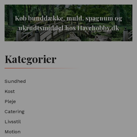
Køb bunddække, muld, spagnum og
ukrudtsmiddel hos Havehobby.dk
Kategorier
Sundhed
Kost
Pleje
Catering
Livsstil
Motion