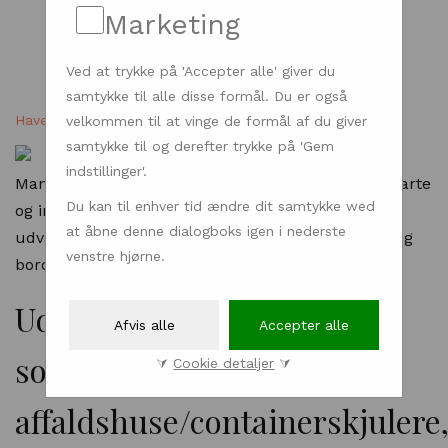
Marketing
Ved at trykke på 'Accepter alle' giver du
samtykke til alle disse formål. Du er også
Have & Natur
| Dengrønnetallerken.dk - 27.02.2021
velkommen til at vinge de formål af du giver
samtykke til og derefter trykke på 'Gem
indstillinger'.
Man finder hos ZENZO altid et bredt udvalg af smarte
Du kan til enhver tid ændre dit samtykke wed
og innovative løsninger, til det udendørs byrum. I
at åbne denne dialogboks igen i nederste
udvalget tilbydes bl.a. udendørs affaldssortering og
venstre hjørne.
borde og bænkesæt i høj kvalitet.
Udendørs affaldssortering
Afvis alle
Accepter alle
som
⮛
Cookie detaljer
⮛
affaldshuse/containerskjulere