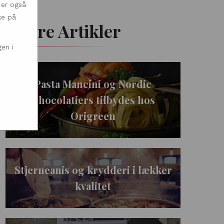
 er også
ke på
Andre Artikler
en i
Pasta Mancini og Nordic
Chocolatiers tilbydes hos
Origreen
Stjerneanis og krydderi i lækker
kvalitet