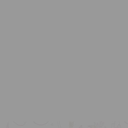
SUNDHED
 udvalg af
Forkæl kollegaerne med
er på 6 og
frokostordning i Glostrup fra
Madkonceptet