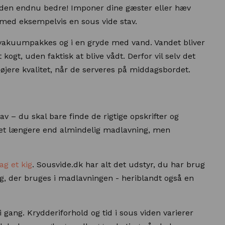
r den endnu bedre! Imponer dine gæster eller hæv
r med eksempelvis en sous vide stav.
 vakuumpakkes og i en gryde med vand. Vandet bliver
ogt, uden faktisk at blive vådt. Derfor vil selv det
 højere kvalitet, når de serveres på middagsbordet.
av – du skal bare finde de rigtige opskrifter og
et længere end almindelig madlavning, men
ag et kig
. Sousvide.dk har alt det udstyr, du har brug
ing, der bruges i madlavningen - heriblandt også en
 gang. Krydderiforhold og tid i sous viden varierer