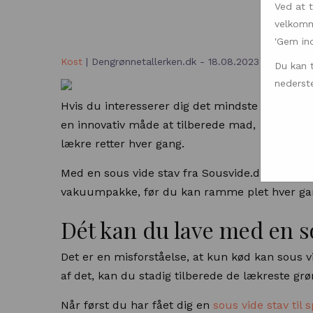
Ved at t
velkomme
'Gem inds
Kost
| Dengrønnetallerken.dk - 18.08.2023
Du kan 
nederste
Hvis du interesserer dig det mindste for mad, 
en innovativ måde at tilberede mad, hvor fibre
lækre retter hver gang.
Med en sous vide stav fra Sousvide.dk er alt, d
vakuumpakke, før du kan ramme plet hver ga
Dét kan du lave med en s
Det er en misforståelse, at kun kød kan sous vi
af det, kan du stadig tilberede de lækreste grø
Når først du har fået dig en
sous vide stav ti