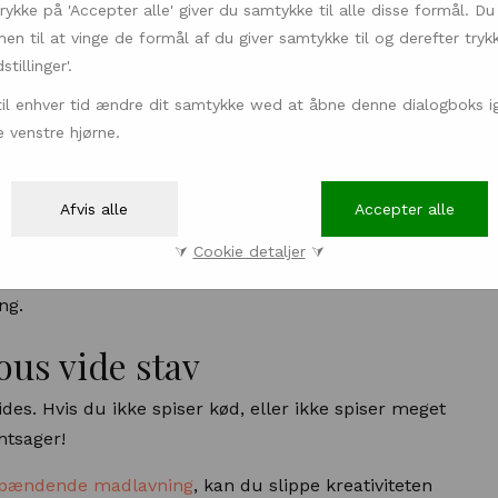
rykke på 'Accepter alle' giver du samtykke til alle disse formål. Du
n til at vinge de formål af du giver samtykke til og derefter tryk
tillinger'.
til enhver tid ændre dit samtykke wed at åbne denne dialogboks ig
 venstre hjørne.
har du garanteret allerede hørt om sous vide. Det er
ne bliver nedbrudt over længere tid, og du får møre,
Afvis alle
Accepter alle
⮛
Cookie detaljer
⮛
u har brug for, en gryde og redskaberne til at
ng.
ous vide stav
des. Hvis du ikke spiser kød, eller ikke spiser meget
ntsager!
l spændende madlavning
, kan du slippe kreativiteten