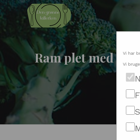
Ram plet med madl
Vi har b
Vi bruge
N
F
S
M