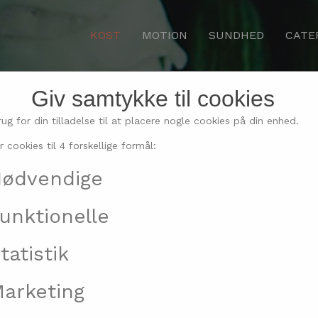
KOST
MOTION
SUNDHED
CATE
Giv samtykke til cookies
avningen hver gang med
rug for din tilladelse til at placere nogle cookies på din enhed.
r cookies til 4 forskellige formål:
ødvendige
unktionelle
tatistik
arketing