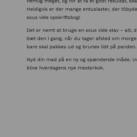
nemlig meget, og for at få et godt resultat, s
Heldigvis er der mange entusiaster, der tilbyd
sous vide opskriftsbog!
Det er nemt at bruge en sous vide stav – alt, d
Sæt den i gang, når du tager afsted om morge
bare skal pakkes ud og brunes lidt på panden.
Nyd din mad på en ny og spændende måde. Un
blive hverdagens nye mesterkok.