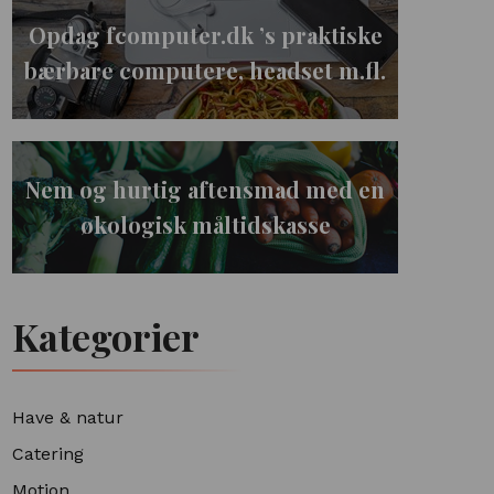
Opdag fcomputer.dk ’s praktiske
bærbare computere, headset m.fl.
Nem og hurtig aftensmad med en
økologisk måltidskasse
Kategorier
Have & natur
Catering
Motion