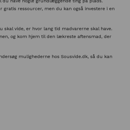
kal du have nogle grundlæggende ting på plads.
er gratis ressourcer, men du kan også investere i en
u skal vide, er hvor lang tid madvarerne skal have.
nen, og kom hjem til den lækreste aftensmad, der
dersøg mulighederne hos Sousvide.dk, så du kan