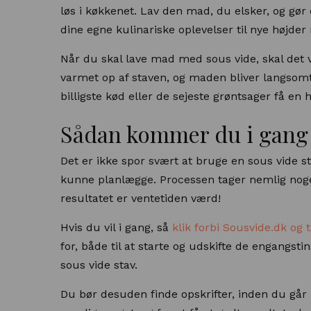
løs i køkkenet. Lav den mad, du elsker, og gø
dine egne kulinariske oplevelser til nye højde
Når du skal lave mad med sous vide, skal det
varmet op af staven, og maden bliver langsomt k
billigste kød eller de sejeste grøntsager få en
Sådan kommer du i gang
Det er ikke spor svært at bruge en sous vide st
kunne planlægge. Processen tager nemlig nog
resultatet er ventetiden værd!
Hvis du vil i gang, så
klik forbi Sousvide.dk og t
for, både til at starte og udskifte de engangst
sous vide stav.
Du bør desuden finde opskrifter, inden du går i