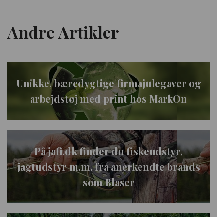
Andre Artikler
Unikke, bæredygtige firmajulegaver og
arbejdstøj med print hos MarkOn
På jafi.dk finder du fiskeudstyr,
jagtudstyr m.m. fra anerkendte brands
som Blaser