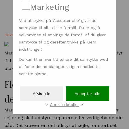
Marketing
Ved at trykke på 'Accepter alle' giver du
samtykke til alle disse formål. Du er også
Have & Natur
| Dengrønnetallerken.dk - 26.07.2022
velkommen til at vinge de formål af du giver
samtykke til og derefter trykke på 'Gem
indstillinger'.
Marinebutikken har et stort valg af tilbehør og udstyr
Du kan til enhver tid ændre dit samtykke wed
til både. Læs mere her, hvis du fx søger Harken
at åbne denne dialogboks igen i nederste
blokke eller en petroleumslampe.
venstre hjørne.
Flotte petroleumslamper
Afvis alle
Accepter alle
designet til havet
⮛
Cookie detaljer
⮛
Marinebutikken har præcis det, du søger hvis du er
sejler og skal udstyre, reparere eller vedligeholde din
båd. Det kræver en del udstyr at sejle, for stort set