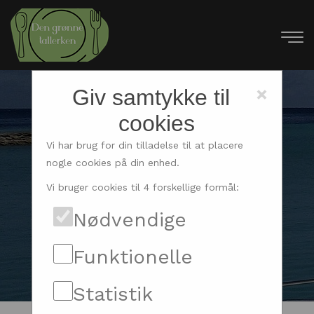
×
Giv samtykke til
cookies
Petroleumslampe og
Vi har brug for din tilladelse til at placere
nogle cookies på din enhed.
Harken blokke i høj
Vi bruger cookies til 4 forskellige formål:
kvalitet forhandles hos
Nødvendige
Marinebutikken
Funktionelle
Statistik