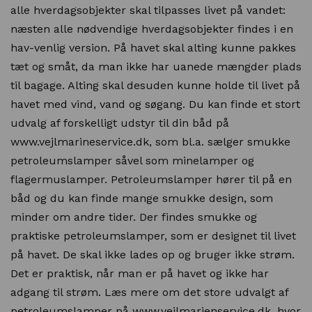
alle hverdagsobjekter skal tilpasses livet på vandet:
næsten alle nødvendige hverdagsobjekter findes i en
hav-venlig version. På havet skal alting kunne pakkes
tæt og småt, da man ikke har uanede mængder plads
til bagage. Alting skal desuden kunne holde til livet på
havet med vind, vand og søgang. Du kan finde et stort
udvalg af forskelligt udstyr til din båd på
www.vejlmarineservice.dk
, som bl.a. sælger smukke
petroleumslamper såvel som minelamper og
flagermuslamper. Petroleumslamper hører til på en
båd og du kan finde mange smukke design, som
minder om andre tider. Der findes smukke og
praktiske petroleumslamper, som er designet til livet
på havet. De skal ikke lades op og bruger ikke strøm.
Det er praktisk, når man er på havet og ikke har
adgang til strøm. Læs mere om det store udvalgt af
petroleumslamper på
www.vejlmarienservice.dk
, hvor