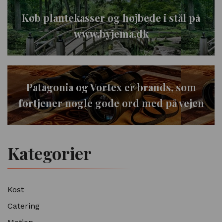
Køb plantekasser og højbede i stål på
www.byjema.dk
Patagonia og Vortex er brands, som
fortjener nogle gode ord med på vejen
Kategorier
Kost
Catering