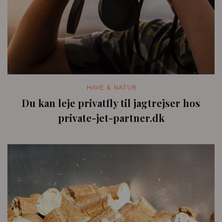
HAVE & NATUR
Du kan leje privatfly til jagtrejser hos
private-jet-partner.dk