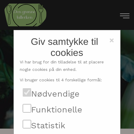
×
Giv samtykke til
cookies
Have & natur
Vi har brug for din tilladelse til at placere
nogle cookies på din enhed.
Vi bruger cookies til 4 forskellige formål:
Nødvendige
Funktionelle
Statistik