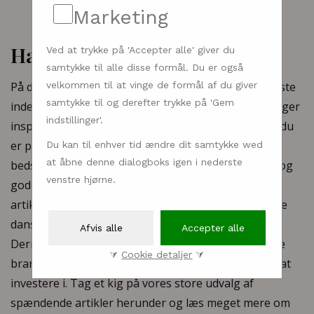
Marketing
Have & natur artikler
Ved at trykke på 'Accepter alle' giver du
samtykke til alle disse formål. Du er også
På denne side holder vi dig opdateret på alt det nyeste
velkommen til at vinge de formål af du giver
samtykke til og derefter trykke på 'Gem
indenfor have- og naturbranchen. Uanset om du søger
indstillinger'.
inspiration til din have, til nye naturoplevelser eller du
er på udkig efter de flotteste havemøbler eller de
Du kan til enhver tid ændre dit samtykke wed
at åbne denne dialogboks igen i nederste
bedste vandrestøvler, så finder du masser af hjælp og
venstre hjørne.
gode råd her på siden. Vi har samlet en lang række
artikler, informationer, gode råd og tips til de bedste
danske forhandlere og produkter til have og natur.
Afvis alle
Accepter alle
Dermed gør vi det lettere for dig at navigere i, hvilke
⮛
Cookie detaljer
⮛
brands og produkter til have og natur, der er værd at
investere i. Tag et kig på vores store udvalg af
spændende artikler herunder og læs meget mere om